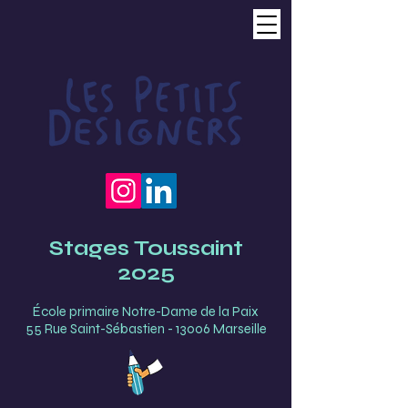
Stages Toussaint
2025
École primaire Notre-Dame de la Paix
55 Rue Saint-Sébastien - 13006 Marseille