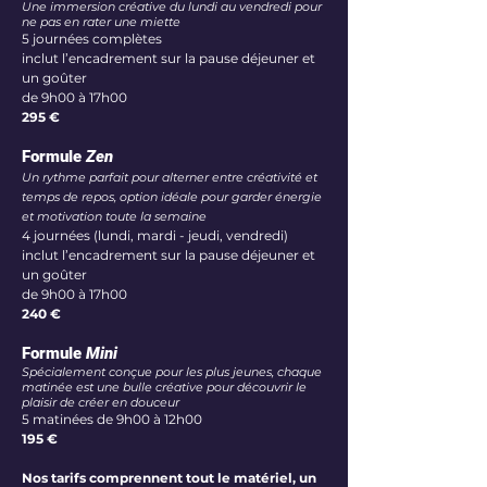
Une immersion créative du lundi au vendredi pour
ne pas en rater une miette
5 journées complètes
inclut l’encadrement sur la pause déjeuner et
un goûter
de 9h00 à 17h00
295 €
Formule
Zen
Un rythme parfait pour alterner entre créativité et
temps de repos, option idéale pour garder énergie
et motivation toute la semaine
4 journées (lundi, mardi - jeudi, vendredi)
inclut l’encadrement sur la pause déjeuner et
un goûter
de 9h00 à 17h00
240 €
Formule
Mini
Spécialement conçue pour les plus jeunes, chaque
matinée est une bulle créative pour découvrir le
plaisir de créer en douceur
5 matinées de 9h00 à 12h00
195 €
Nos tarifs comprennent tout le matériel, un