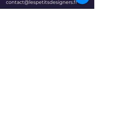
contact@lespetitsdesigners.fr
www.lespetitsdesigners.fr
13008 - Marseille
Politique de confidentialité
Déclaration d'accessibilité
Conditions générales
Politique de remboursement
© 2035 by Les Petits designers.